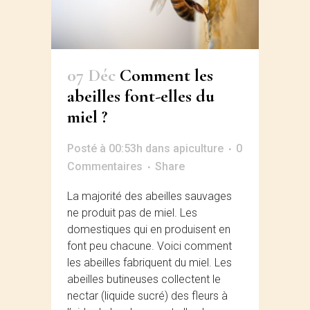
07 Déc
Comment les
abeilles font-elles du
miel ?
Posté à 00:53h
dans
apiculture
0
Commentaires
Share
La majorité des abeilles sauvages
ne produit pas de miel. Les
domestiques qui en produisent en
font peu chacune. Voici comment
les abeilles fabriquent du miel. Les
abeilles butineuses collectent le
nectar (liquide sucré) des fleurs à