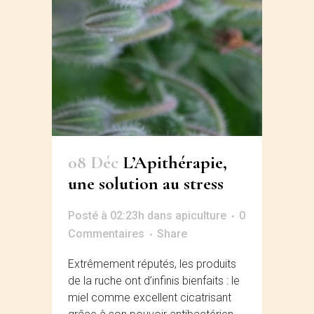
08 Déc
L’Apithérapie,
une solution au stress
Posté à 02:23h
dans
apiculture
0
Commentaires
Share
Extrêmement réputés, les produits
de la ruche ont d’infinis bienfaits : le
miel comme excellent cicatrisant