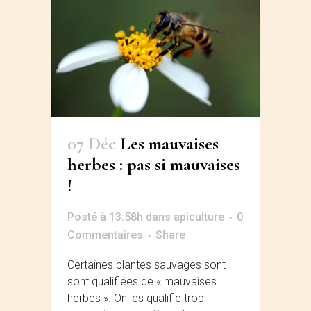
07 Déc
Les mauvaises
herbes : pas si mauvaises
!
Posté à 13:58h
dans
apiculture
0
Commentaires
Share
Certaines plantes sauvages sont
sont qualifiées de « mauvaises
herbes ». On les qualifie trop