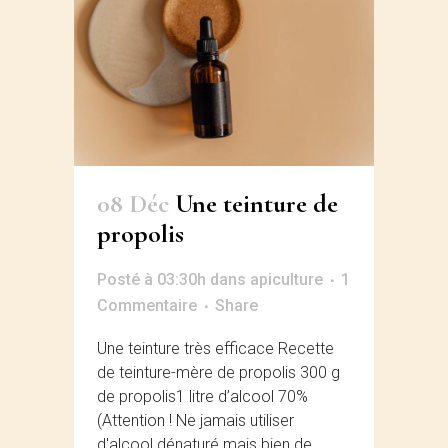
08 Déc
Une teinture de
propolis
Posté à 03:30h
dans
apiculture
1
Commentaire
Share
Une teinture très efficace Recette
de teinture-mère de propolis 300 g
de propolis1 litre d’alcool 70%
(Attention ! Ne jamais utiliser
d'alcool dénaturé mais bien de