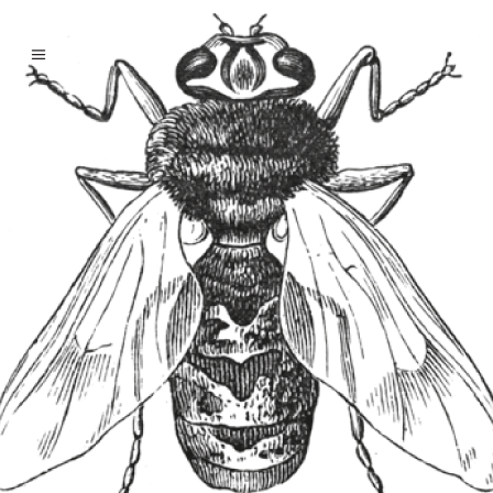
08 Déc
La danse de
l’abeille