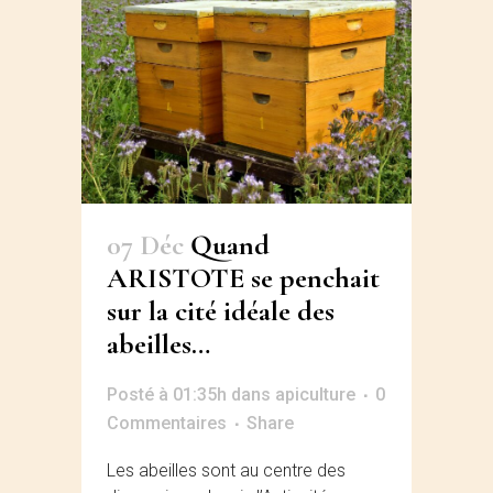
07 Déc
Quand
ARISTOTE se penchait
sur la cité idéale des
abeilles…
Posté à 01:35h
dans
apiculture
0
Commentaires
Share
Les abeilles sont au centre des