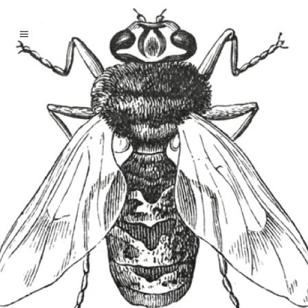
La danse de l’abeille
Posté à 15:35h
dans
apiculture
by