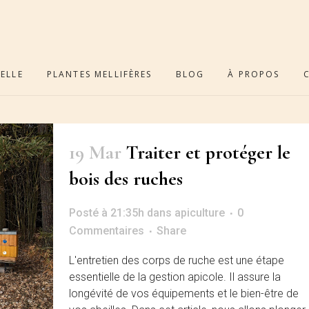
ELLE
PLANTES MELLIFÈRES
BLOG
À PROPOS
19 Mar
Traiter et protéger le
bois des ruches
Posté à 21:35h
dans
apiculture
0
Commentaires
Share
L'entretien des corps de ruche est une étape
essentielle de la gestion apicole. Il assure la
longévité de vos équipements et le bien-être de