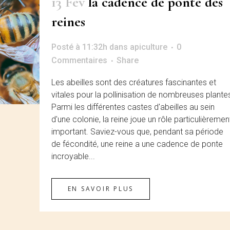
13 Fév
la cadence de ponte des
reines
Posté à 11:32h
dans
apiculture
0
Commentaires
Share
Les abeilles sont des créatures fascinantes et
vitales pour la pollinisation de nombreuses plante
Parmi les différentes castes d'abeilles au sein
d'une colonie, la reine joue un rôle particulièremen
important. Saviez-vous que, pendant sa période
de fécondité, une reine a une cadence de ponte
incroyable...
EN SAVOIR PLUS