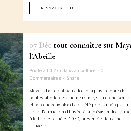
EN SAVOIR PLUS
07 Déc
tout connaître sur May
l’Abeille
Posté à 00:27h
dans
apiculture
0
Commentaires
Share
Maya l'abeille est sans doute la plus célèbre des
petites abeilles : sa figure ronde, son grand sourir
et ses cheveux blonds ont été popularisés par un
série d’animation diffusée à la télévision française
à la fin des années 1970, présentée dans une
nouvelle...