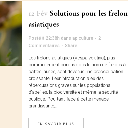
12 Fév
Solutions pour les frelon
asiatiques
Posté à 22:38h
dans
apiculture
2
Commentaires
Share
Les frelons asiatiques (Vespa velutina), plus
communément connus sous le nom de frelons à
pattes jaunes, sont devenus une préoccupation
croissante. Leur introduction a eu des
répercussions graves sur les populations
d'abeilles, la biodiversité et même la sécurité
publique. Pourtant, face à cette menace
grandissante,...
EN SAVOIR PLUS