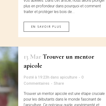
vos abeilles. Dans cet article, nous allons plonger
plus en profondeur dans pourquoi et comment
traiter et protéger les bois de...
EN SAVOIR PLUS
13 Mar
Trouver un mentor
apicole
Posté à 19:23h
dans
apiculture
0
Commentaires
Share
Trouver un mentor apicole est une étape cruciale
pour les débutants dans le monde fascinant de
l'apiculture. Ce précieux guide, expérimenté et