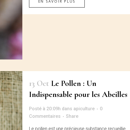
EN SAVOIR PLUS
13 Oct
Le Pollen : Un
Indispensable pour les Abeilles
Posté à 20:09h
dans
apiculture
0
Commentaires
Share
Le pollen est une précieuse substance recueillie