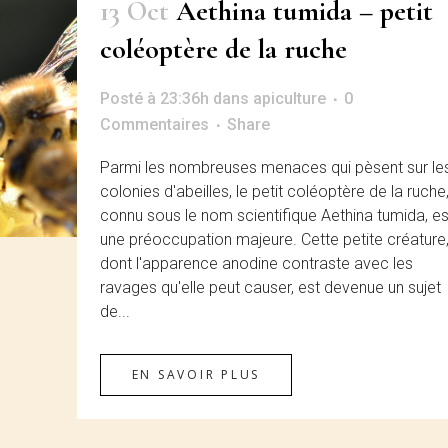
13 Oct
Aethina tumida – petit
coléoptère de la ruche
Posté à 23:36h
dans
apiculture
0
Commentaires
Share
Parmi les nombreuses menaces qui pèsent sur le
colonies d'abeilles, le petit coléoptère de la ruche
connu sous le nom scientifique Aethina tumida, es
une préoccupation majeure. Cette petite créature
dont l'apparence anodine contraste avec les
ravages qu'elle peut causer, est devenue un sujet
de...
EN SAVOIR PLUS