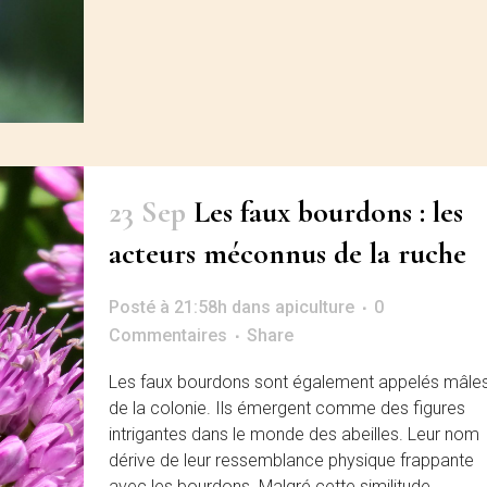
23 Sep
Les faux bourdons : les
acteurs méconnus de la ruche
Posté à 21:58h
dans
apiculture
0
Commentaires
Share
Les faux bourdons sont également appelés mâle
de la colonie. Ils émergent comme des figures
intrigantes dans le monde des abeilles. Leur nom
dérive de leur ressemblance physique frappante
avec les bourdons. Malgré cette similitude