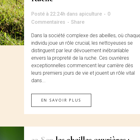
Posté à 22:24h
dans
apiculture
0
Commentaires
Share
Dans la société complexe des abeilles, où chaqu
individu joue un rôle crucial, les nettoyeuses se
distinguent par leur dévouement inébranlable
envers la propreté de la ruche. Ces ouvrières
exceptionnelles commencent leur carrière dès
leurs premiers jours de vie et jouent un rôle vital
dans...
EN SAVOIR PLUS
23 Sep
les abeilles ouvrières :