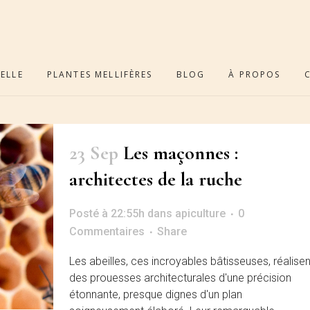
ELLE
PLANTES MELLIFÈRES
BLOG
À PROPOS
23 Sep
Les maçonnes :
architectes de la ruche
Posté à 22:55h
dans
apiculture
0
Commentaires
Share
Les abeilles, ces incroyables bâtisseuses, réalisen
des prouesses architecturales d'une précision
étonnante, presque dignes d'un plan