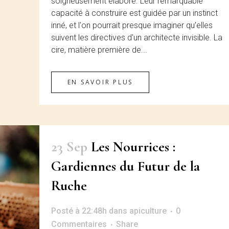
soigneusement élaboré. Leur remarquable
capacité à construire est guidée par un instinct
inné, et l'on pourrait presque imaginer qu'elles
suivent les directives d'un architecte invisible. La
cire, matière première de...
EN SAVOIR PLUS
23 Sep
Les Nourrices :
Gardiennes du Futur de la
Ruche
Posté à 22:48h
dans
apiculture
0
Commentaires
Share