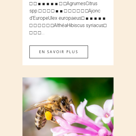
□ □ ■ ■ ■ ■ ■ □ □AgrumesCitrus
spp.□ □ □ □ ■ ■ □ □ □ □ □ □Ajonc
d'EuropeUlex europaeus□ ■ ■ ■ ■ ■
□ □ □ □ □ □AlthéaHibiscus syriacus□
□ □ □...
EN SAVOIR PLUS