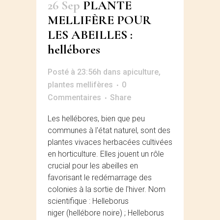
26 Sep
PLANTE
MELLIFÈRE POUR
LES ABEILLES :
hellébores
Posté à 23:56h
dans
apiculture
,
plantes mellifères
0
Commentaires
Share
Les hellébores, bien que peu
communes à l'état naturel, sont des
plantes vivaces herbacées cultivées
en horticulture. Elles jouent un rôle
crucial pour les abeilles en
favorisant le redémarrage des
colonies à la sortie de l'hiver. Nom
scientifique : Helleborus
niger (hellébore noire) ; Helleborus