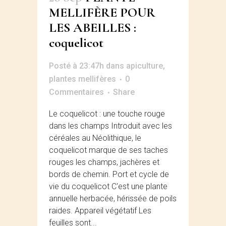
MELLIFÈRE POUR
LES ABEILLES :
coquelicot
Posté à 23:47h
dans
apiculture
,
plantes mellifères
0
Commentaires
Share
Le coquelicot : une touche rouge
dans les champs Introduit avec les
céréales au Néolithique, le
coquelicot marque de ses taches
rouges les champs, jachères et
bords de chemin. Port et cycle de
vie du coquelicot C'est une plante
annuelle herbacée, hérissée de poils
raides. Appareil végétatif Les
feuilles sont...