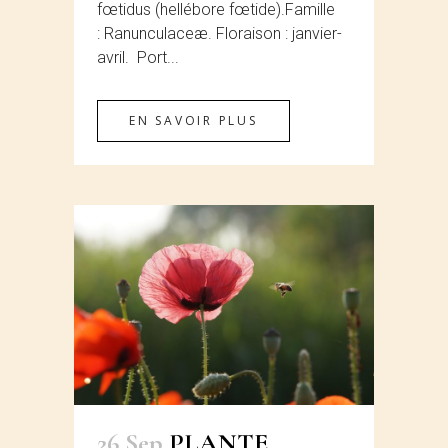
fœtidus (hellébore fœtide).Famille
: Ranunculaceæ. Floraison : janvier-
avril. Port...
EN SAVOIR PLUS
26 Sep
PLANTE