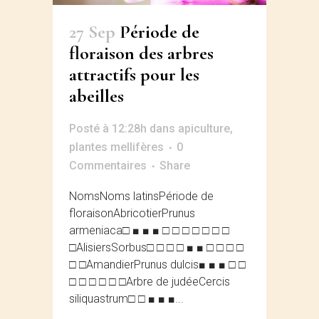
27 Sep
Période de
floraison des arbres
attractifs pour les
abeilles
Posté à 12:28h
dans
apiculture
,
plantes mellifères
0
Commentaires
Share
NomsNoms latinsPériode de
floraisonAbricotierPrunus
armeniaca□ ■ ■ ■ □ □ □ □ □ □ □
□AlisiersSorbus□ □ □ □ ■ ■ □ □ □ □
□ □AmandierPrunus dulcis■ ■ ■ □ □
□ □ □ □ □ □Arbre de judéeCercis
siliquastrum□ □ ■ ■ ■...