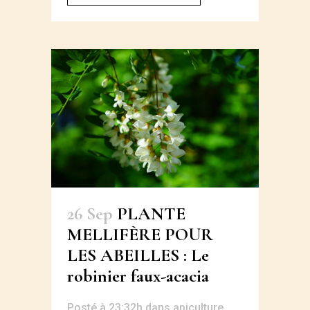
26 Sep
PLANTE
MELLIFÈRE POUR
LES ABEILLES : Le
robinier faux-acacia
Posté à 23:32h
dans
apiculture
,