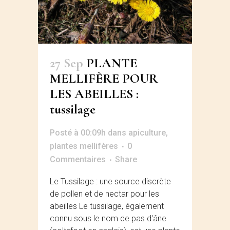
27 Sep
PLANTE
MELLIFÈRE POUR
LES ABEILLES :
tussilage
Posté à 00:09h
dans
apiculture
,
plantes mellifères
0
Commentaires
Share
Le Tussilage : une source discrète
de pollen et de nectar pour les
abeilles Le tussilage, également
connu sous le nom de pas d'âne