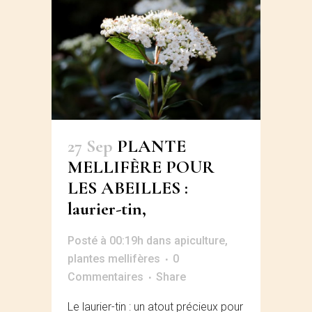
27 Sep
PLANTE
MELLIFÈRE POUR
LES ABEILLES :
laurier-tin,
Posté à 00:19h
dans
apiculture
,
plantes mellifères
0
Commentaires
Share
Le laurier-tin : un atout précieux pour