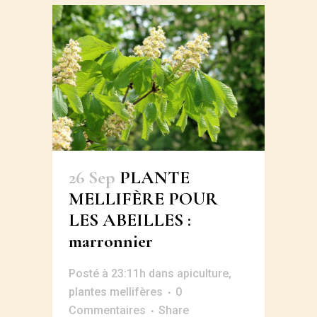
26 Sep
PLANTE
MELLIFÈRE POUR
LES ABEILLES :
marronnier
Posté à 23:11h
dans
apiculture
,
plantes mellifères
0
Commentaires
Share