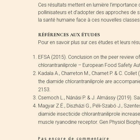
Ces résultats mettent en lumière l’importance 
pollinisateurs et d’adopter des approches de su
la santé humaine face à ces nouvelles classes 
RÉFÉRENCES AUX ÉTUDES
Pour en savoir plus sur ces études et leurs rés
EFSA (2015). Conclusion on the peer review of
chlorantraniliprole – European Food Safety Aut
Kadala A., Charreton M., Charnet P. & C. Collet
the diamide chlorantraniliprole are accompanie
2153.
Csernoch L., Nánási P. & J. Almássy (2019). Sa
Magyar Z.É., Diszházi G., Péli-Szabó J., Szentes
diamide insecticide chlorantraniliprole increas
muscle ryanodine receptor. Gen Physiol Biophy
Pas encore de commentaire