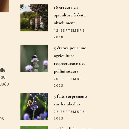
16 erreurs en
apiculture à éviter
absolument
12 SEPTEMBRE,
2018
5 étapes pour une
agriculture
respectueuse des
lle
pollinisateurs
 sur
20 SEPTEMBRE,
essés
2023
5 faits surprenants
sur les abeilles
26 SEPTEMBRE,
les
2023