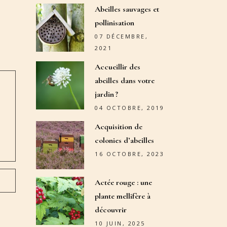
Abeilles sauvages et
pollinisation
07 DÉCEMBRE,
2021
Accueillir des
abeilles dans votre
jardin ?
04 OCTOBRE, 2019
Acquisition de
colonies d’abeilles
16 OCTOBRE, 2023
Actée rouge : une
plante mellifère à
découvrir
e
10 JUIN, 2025