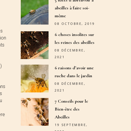
5 idées d’abreuvoir à
abeilles à faire soi-
même
08 OCTOBRE, 2019
es
6 choses insolites sur
ion
les reines des abeilles
nts
08 DÉCEMBRE,
2021
)
6 raisons d’avoir une
ruche dans le jardin
08 DÉCEMBRE,
ans
2021
s
du
7 Conseils pour le
Bien-être des
ère
Abeilles
19 SEPTEMBRE,