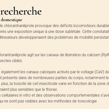
 recherche
le domestique
le chlorantraniliprole provoque des déficits locomoteurs durabl
rès une exposition unique à une dose sublétale. Cette constatat
ollinisateurs développeraient des problèmes de mobilité persista
rantraniliprole agit sur les canaux de libération du calcium (RyR
sectes ciblés.
 également les canaux calciques activés par le voltage (CaV) d
nt présents dans de nombreuses parties du corps, notamment le
 plus, la toxicité de cet insecticide varie en fonction de la zone 
ient plus sensibles que le thorax.
 cellulaires in vitro et des observations comportementales s’av
 qui ne sont pas visibles avec les méthodes de toxicologie