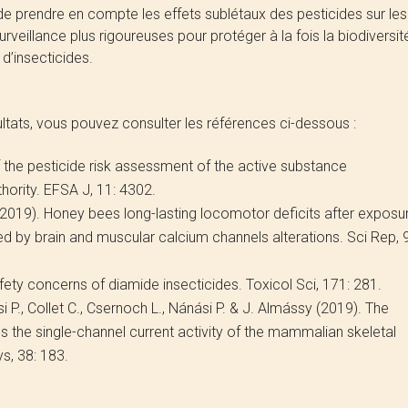
de prendre en compte les effets sublétaux des pesticides sur les
rveillance plus rigoureuses pour protéger à la fois la biodiversit
d’insecticides.
ultats, vous pouvez consulter les références ci-dessous :
 the pesticide risk assessment of the active substance
hority. EFSA J, 11: 4302.
 (2019). Honey bees long-lasting locomotor deficits after exposu
d by brain and muscular calcium channels alterations. Sci Rep, 9
fety concerns of diamide insecticides. Toxicol Sci, 171: 281.
i P., Collet C., Csernoch L., Nánási P. & J. Almássy (2019). The
es the single-channel current activity of the mammalian skeletal
s, 38: 183.